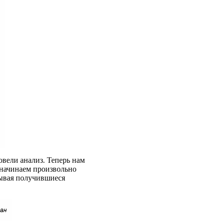
овели анализ. Теперь нам
ы начинаем произвольно
сывая получившиеся