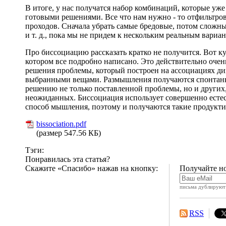
В итоге, у нас получатся набор комбинаций, которые уже 
готовыми решениями. Все что нам нужно - то отфильтров
проходов. Сначала убрать самые бредовые, потом сложны
и т. д., пока мы не придем к нескольким реальным вариан
Про биссоциацию рассказать кратко не получится. Вот ку
котором все подробно написано. Это действительно оче
решения проблемы, который построен на ассоциациях ди
выбранными вещами. Размышления получаются спонтан
решению не только поставленной проблемы, но и других
неожиданных. Биссоциация использует совершенно есте
способ мышления, поэтому и получаются такие продукти
bissociation.pdf
(размер 547.56 КБ)
Тэги:
Понравилась эта статья?
Скажите «Спасибо» нажав на кнопку:
Получайте но
письма дублируют 
RSS