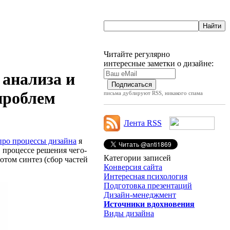
Читайте регулярно
интересные заметки о дизайне:
анализа и
проблем
письма дублируют RSS, никакого спама
Лента RSS
про процессы дизайна
я
 процессе решения чего-
Категории записей
потом синтез (сбор частей
Конверсия сайта
Интересная психология
Подготовка презентаций
Дизайн-менеджмент
Источники вдохновения
Виды дизайна