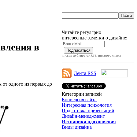
Читайте регулярно
интересные заметки о дизайне:
авления в
письма дублируют RSS, никакого спама
Лента RSS
х от одного из первых до
Категории записей
Конверсия сайта
Интересная психология
Подготовка презентаций
Дизайн-менеджмент
Источники вдохновения
Виды дизайна